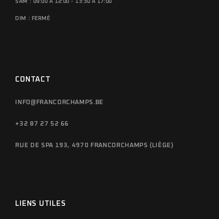
SAM : 09:00 À 12:00 - 13:30 À 17:00
DIM : FERMÉ
CONTACT
INFO@FRANCORCHAMPS.BE
+32 87 27 52 66
RUE DE SPA 193, 4970 FRANCORCHAMPS (LIÈGE)
LIENS UTILES