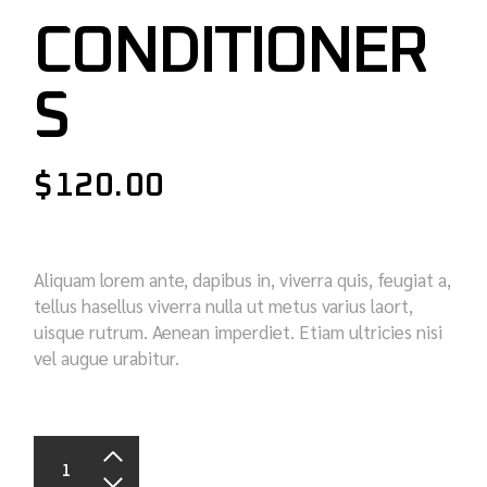
CONDITIONER
S
$
120.00
Aliquam lorem ante, dapibus in, viverra quis, feugiat a,
tellus hasellus viverra nulla ut metus varius laort,
uisque rutrum. Aenean imperdiet. Etiam ultricies nisi
vel augue urabitur.