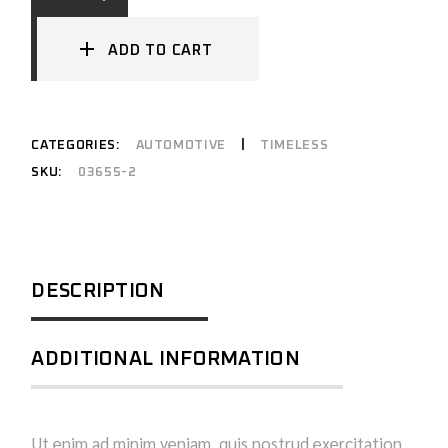
ADD TO CART
CATEGORIES:
AUTOMOTIVE
TIMELESS
SKU:
03655-2
DESCRIPTION
ADDITIONAL INFORMATION
Ut enim ad minim veniam, quis nostrud exercitation