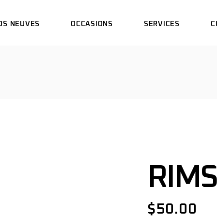
OS NEUVES
OCCASIONS
SERVICES
C
DUCATI
NOS SERVICES
ER
SCRAMBLER
RÉSERVER UN ESSAI
I
KAWASAKI
TI
DUCATI
NOS SERVICES
AUTRES
MBLER
SCRAMBLER
RÉSERVER UN ESSAI
TOUTES MARQUES
SAKI
KAWASAKI
TA
AUTRES
TOUTES MARQUES
RIMS
$
50.00