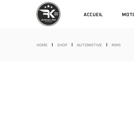
ACCUEIL
MOT
DUCATI
SCRAMBL
KAWASAK
DUCA
HOME
SHOP
AUTOMOTIVE
RIMS
BIMOTA
SCRA
KAWA
BIMO