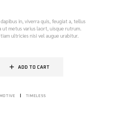
apibus in, viverra quis, feugiat a, tellus
la ut metus varius laort, uisque rutrum.
iam ultricies nisi vel augue urabitur.
ADD TO CART
MOTIVE
TIMELESS