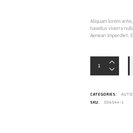
Aliquam lorem ante, d
hasellus viverra nul
Aenean imperdiet. Et
CATEGORIES:
AUTO
SKU:
036544-1