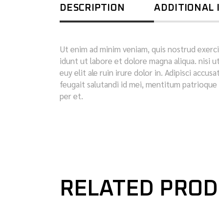
DESCRIPTION
ADDITIONAL
Ut enim ad minim veniam, quis nostrud exerci
idunt ut labore et dolore magna aliqua. nisi u
euy elit ale ruin irure dolor in. Adipisci accu
feugait salutandi id mei, mentitum patrioque 
per et.
RELATED PRO