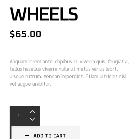
WHEELS
$
65.00
Aliquam lorem ante, dapibus in, viverra quis, feugiat a,
tellus hasellus viverra nulla ut metus varius laort,
uisque rutrum. Aenean imperdiet. Etiam ultricies nisi
vel augue urabitur.
ADD TO CART