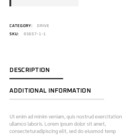
CATEGORY:
DRIVE
SKU:
03657-1-1
DESCRIPTION
ADDITIONAL INFORMATION
Ut enim ad minim veniam, quis nostrud exercitation
ullamco laboris. Lorem ipsum dolor sit amet,
consecteturadipiscing elit, sed do eiusmod temp