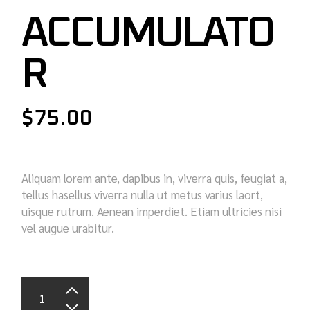
ACCUMULATO
R
$
75.00
Aliquam lorem ante, dapibus in, viverra quis, feugiat a,
tellus hasellus viverra nulla ut metus varius laort,
uisque rutrum. Aenean imperdiet. Etiam ultricies nisi
vel augue urabitur.