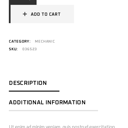
ADD TO CART
CATEGORY:
MECHANIC
SKU:
036523
DESCRIPTION
ADDITIONAL INFORMATION
Ut enim ad minim veniam, quis nostrud exercitation