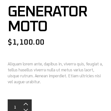
GENERATOR
MOTO
$
1,100.00
Aliquam lorem ante, dapibus in, viverra quis, feugiat a,
tellus hasellus viverra nulla ut metus varius laort,
uisque rutrum. Aenean imperdiet. Etiam ultricies nisi
vel augue urabitur.