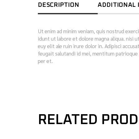
DESCRIPTION
ADDITIONAL
Ut enim ad minim veniam, quis nostrud exerci
idunt ut labore et dolore magna aliqua. nisi u
euy elit ale ruin irure dolor in. Adipisci accu
feugait salutandi id mei, mentitum patrioque 
per et.
RELATED PRO