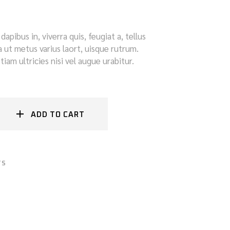
apibus in, viverra quis, feugiat a, tellus
la ut metus varius laort, uisque rutrum.
iam ultricies nisi vel augue urabitur.
ADD TO CART
TS