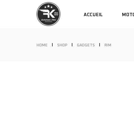
ACCUEIL
MOT
DUCATI
SCRAMBL
KAWASAK
DUCA
HOME
SHOP
GADGETS
RIM
BIMOTA
SCRA
KAWA
BIMO