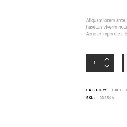
Aliquam lorem ante, d
hasellus viverra nul
Aenean imperdiet. Et
CATEGORY:
GADGE
SKU:
036544