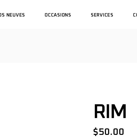
OS NEUVES
OCCASIONS
SERVICES
C
DUCATI
NOS SERVICES
ER
SCRAMBLER
RÉSERVER UN ESSAI
I
KAWASAKI
TI
DUCATI
NOS SERVICES
AUTRES
MBLER
SCRAMBLER
RÉSERVER UN ESSAI
TOUTES MARQUES
SAKI
KAWASAKI
TA
AUTRES
TOUTES MARQUES
RIM
$
50.00