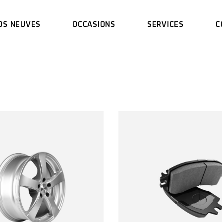
OS NEUVES
OCCASIONS
SERVICES
C
DUCATI
NOS SERVICES
ER
SCRAMBLER
RÉSERVER UN ESSAI
I
KAWASAKI
TI
DUCATI
NOS SERVICES
AUTRES
MBLER
SCRAMBLER
RÉSERVER UN ESSAI
TOUTES MARQUES
SAKI
KAWASAKI
TA
AUTRES
TOUTES MARQUES