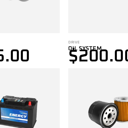
DRIVE
OIL SYSTEM
5.00
$
200.0