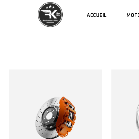
ACCUEIL
MOT
DUCATI
SCRAMBL
KAWASAK
DUCA
BIMOTA
SCRA
KAWA
BIMO