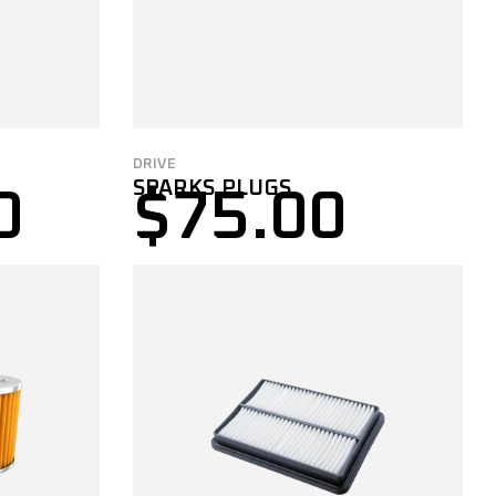
DRIVE
SPARKS PLUGS
0
$
75.00